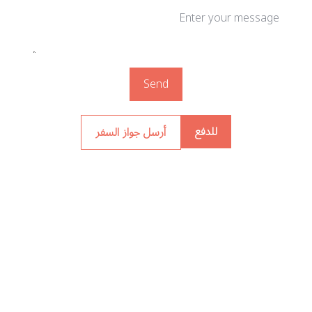
Send
للدفع
أرسل جواز السفر